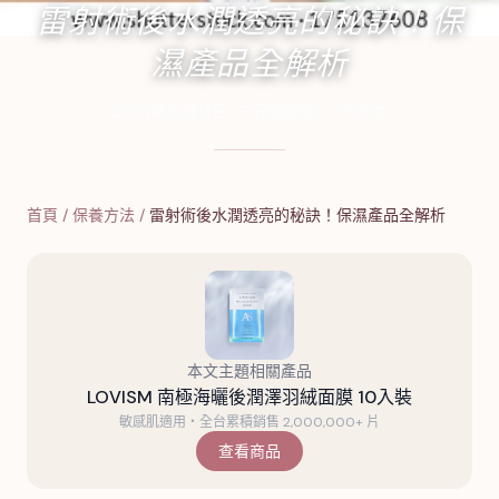
雷射術後水潤透亮的秘訣！保
濕產品全解析
2024年10月13日
·
7
分鐘閱讀
·
2,705
字
首頁
/
保養方法
/
雷射術後水潤透亮的秘訣！保濕產品全解析
本文主題相關產品
LOVISM 南極海曬後潤澤羽絨面膜 10入裝
敏感肌適用・全台累積銷售 2,000,000+ 片
查看商品