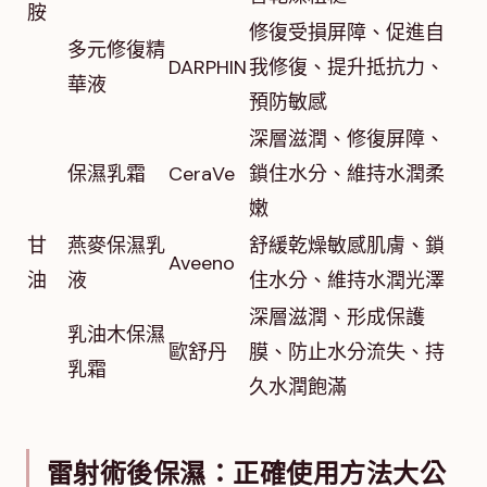
胺
修復受損屏障、促進自
多元修復精
DARPHIN
我修復、提升抵抗力、
華液
預防敏感
深層滋潤、修復屏障、
保濕乳霜
CeraVe
鎖住水分、維持水潤柔
嫩
甘
燕麥保濕乳
舒緩乾燥敏感肌膚、鎖
Aveeno
油
液
住水分、維持水潤光澤
深層滋潤、形成保護
乳油木保濕
歐舒丹
膜、防止水分流失、持
乳霜
久水潤飽滿
雷射術後保濕：正確使用方法大公