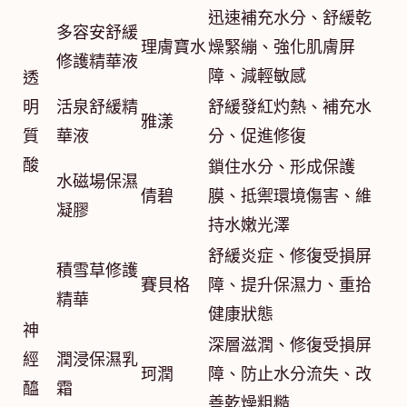
迅速補充水分、舒緩乾
多容安舒緩
理膚寶水
燥緊繃、強化肌膚屏
修護精華液
障、減輕敏感
透
明
活泉舒緩精
舒緩發紅灼熱、補充水
雅漾
質
華液
分、促進修復
酸
鎖住水分、形成保護
水磁場保濕
倩碧
膜、抵禦環境傷害、維
凝膠
持水嫩光澤
舒緩炎症、修復受損屏
積雪草修護
賽貝格
障、提升保濕力、重拾
精華
健康狀態
神
深層滋潤、修復受損屏
經
潤浸保濕乳
珂潤
障、防止水分流失、改
醯
霜
善乾燥粗糙