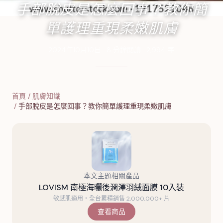
手部脫皮是怎麼回事？教你簡
單護理重現柔嫩肌膚
2024年10月10日
·
8
分鐘閱讀
·
2,994
字
首頁
/
肌膚知識
/
手部脫皮是怎麼回事？教你簡單護理重現柔嫩肌膚
本文主題相關產品
LOVISM 南極海曬後潤澤羽絨面膜 10入裝
敏感肌適用・全台累積銷售 2,000,000+ 片
查看商品