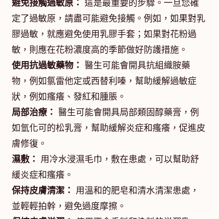
避免接觸過敏原：
這是最重要的步驟。一旦您確
定了過敏原，請盡可能避免接觸。例如，如果對乳
膠過敏，就應避免使用乳膠手套；如果對花粉過
敏，則應在花粉濃度高的季節做好防護措施。
使用抗過敏藥物：
醫生可能會開具抗組織胺藥
物，例如氯雷他定或西替利嗪，幫助緩解過敏症
狀，例如瘙癢、發紅和腫脹。
局部治療：
醫生可能會開具局部類固醇藥膏，例
如氫化可的松乳膏，幫助緩解炎症和瘙癢，促進皮
膚修復。
濕敷：
用冷水浸濕毛巾，敷在患處，可以幫助舒
緩炎症和瘙癢。
保持皮膚清潔：
用溫和的肥皂和清水清潔患處，
並輕輕拍幹，避免過度摩擦。