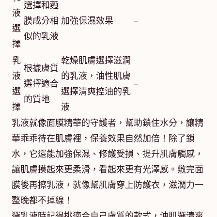
選擇和麪
液
膜成分相
加強保濕效果
–
選
似的乳液
擇
乳
乾燥肌膚選擇滋潤
根據膚質
液
的乳液，油性肌膚
選擇適合
–
選
選擇清爽控油的乳
的質地
擇
液
乳液就像面膜精華的守護者，幫助鎖住水分，讓精
華乖乖待在肌膚裡，保養效果自然加倍！除了鎖
水，它還能加強保濕、修護受損、提升肌膚觸感，
讓肌膚摸起來更柔滑，看起來更有光澤感。敷完面
膜後再擦乳液，就像幫肌膚穿上防護衣，滋潤力一
整晚都不掉線！
選乳液時記得挑適合自己膚質的款式，油肌選清爽