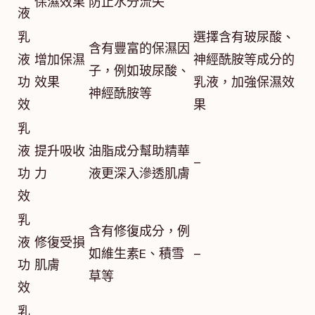
保濕效果
防止水分流失
液
乳
選擇含有玻尿酸、
含有豐富的保濕因
液
增加保濕
神經酰胺等成分的
子，例如玻尿酸、
功
效果
乳液，加強保濕效
神經酰胺等
效
果
乳
液
提升吸收
油脂成分幫助精華
–
功
力
液更深入滲透肌膚
效
乳
含有修復成分，例
液
修復受損
如維生素E、積雪
–
功
肌膚
草等
效
乳