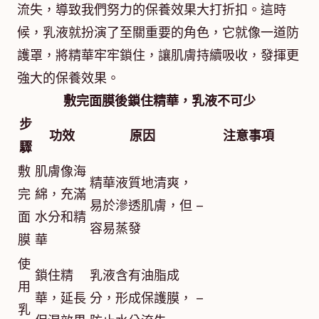
流失，導致我們努力的保養效果大打折扣。這時
候，乳液就扮演了至關重要的角色，它就像一道防
護罩，將精華牢牢鎖住，讓肌膚持續吸收，發揮更
強大的保養效果。
敷完面膜後鎖住精華，乳液不可少
步
功效
原因
注意事項
驟
敷
肌膚像海
精華液質地清爽，
完
綿，充滿
易於滲透肌膚，但
–
面
水分和精
容易蒸發
膜
華
使
鎖住精
乳液含有油脂成
用
華，延長
分，形成保護膜，
–
乳