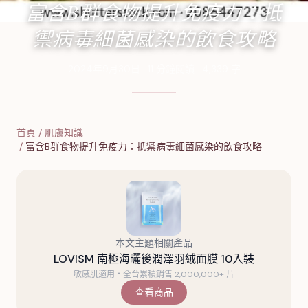
富含B群食物提升免疫力：抵
禦病毒細菌感染的飲食攻略
2024年9月30日
·
11
分鐘閱讀
·
4,339
字
首頁
/
肌膚知識
/
富含B群食物提升免疫力：抵禦病毒細菌感染的飲食攻略
本文主題相關產品
LOVISM 南極海曬後潤澤羽絨面膜 10入裝
敏感肌適用・全台累積銷售 2,000,000+ 片
查看商品