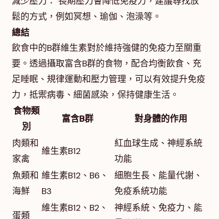
減少壓力： 長期壓力會降低免疫力，建議尋找放
鬆的方式，例如冥想、瑜伽、泡澡等。
總結
飲食中的B群維生素對於維持強健的免疫力至關重
要。透過攝取富含B群的食物，配合均衡飲食、充
足睡眠、規律運動和壓力管理，可以有效提升免疫
力，抵禦病毒、細菌感染，保持健康生活。
食物類
富含B群
對身體的作用
別
肉類和
紅血球生成、神經系統
維生素B12
家禽
功能
魚類和
維生素B12、B6、
細胞生長、能量代謝、
海鮮
B3
免疫系統功能
維生素B12、B2、
神經系統、免疫力、能
蛋類