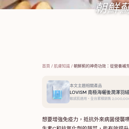
朝鮮
首頁
/
肌膚知識
/
朝鮮薊的神奇功效：從營養補
本文主題相關產品
LOVISM 南極海曬後潤澤羽絨
敏感肌適用・全台累積銷售 2,000,000
想要增強免疫力，抵抗外來病菌侵襲
生素C和抗氧化劑的蔬菜，能有效提