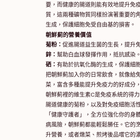
要，而健康的腸道則能有效地提升免疫
質，這兩種礦物質同樣扮演著重要的
生成，保護細胞免受自由基的損害。
朝鮮薊的營養價值
菊粉：
促進腸道益生菌的生長，提升
鋅：
幫助白血球發揮作用，抵抗感染
硒：
有助於抗氧化酶的生成，保護細
把朝鮮薊加入你的日常飲食，就像給
菜，富含多種能提升免疫力的好成分
朝鮮薊裡的維生素C是免疫系統的得
腸道健康的菊粉，以及對免疫細胞活
「健康守護者」，全方位強化你的身
病風險，朝鮮薊都能輕鬆勝任。它的
升營養，或者燉菜、煎烤後品嚐它的