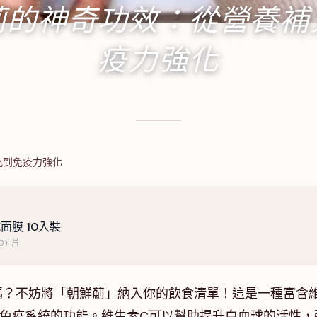
薊的神奇功效：從營養補
疫力強化
2024年9月27日
·
6
分鐘閱讀
·
2,119
字
充到免疫力強化
面膜 10入裝
+ 片
嗎？不妨將「朝鮮薊」納入你的飲食清單！這是一種富含
升免疫系統的功能。維生素C可以幫助提升白血球的活性，