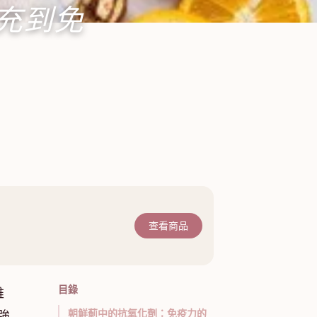
充到免
查看商品
目錄
維
朝鮮薊中的抗氧化劑：免疫力的
強