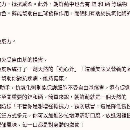
力，抵抗感染。此外，朝鮮薊中也含有 鋅 和 硒 等礦物
角色。鋅能幫助白血球發揮作用，而硒則有助於抗氧化酶
免疫力。
。
胞免受自由基的損害。
免疫系統打了一劑天然的「強心針」！這種美味又營養的
，幫助你對抗疾病、維持健康。
力助手，抗氧化劑則能保護細胞不受自由基傷害。還有促
性至關重要的鋅和硒。簡單來說，朝鮮薊就是一個天然的
體防線！不管你是想增強抵抗力、預防感冒，還是降低慢
烹飪方式多元，你可以加進沙拉增添清新口感，放進湯裡
濃郁風味。每一口都是對身體的滋養！