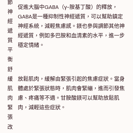
節
促進大腦中GABA（γ-胺基丁酸）的釋放，
神
GABA是一種抑制性神經遞質，可以幫助鎮定
經
神經系統，減輕焦慮感。鎂也參與調節其他神
遞
經遞質，例如多巴胺和血清素的水平，進一步
質
穩定情緒。
平
衡
舒
緩
放鬆肌肉，緩解由緊張引起的焦慮症狀。當身
肌
體處於緊張狀態時，肌肉會緊繃，進而引發焦
肉
慮、疼痛等不適。甘胺酸鎂可以幫助放鬆肌
緊
肉，減輕這些症狀。
張
改