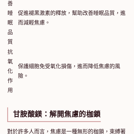
善
睡
促進褪黑激素的釋放，幫助改善睡眠品質，進
眠
而減輕焦慮。
品
質
抗
氧
保護細胞免受氧化損傷，進而降低焦慮的風
化
險。
作
用
甘胺酸鎂：解開焦慮的枷鎖
對於許多人而言，焦慮是一種無形的枷鎖，束縛著