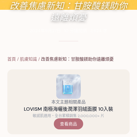
改善焦慮新知：甘胺酸鎂助你
遠離煩憂
2024年9月27日
·
10
分鐘閱讀
·
3,624
字
首頁
/
肌膚知識
/
改善焦慮新知：甘胺酸鎂助你遠離煩憂
本文主題相關產品
LOVISM 南極海曬後潤澤羽絨面膜 10入裝
敏感肌適用・全台累積銷售 2,000,000+ 片
查看商品