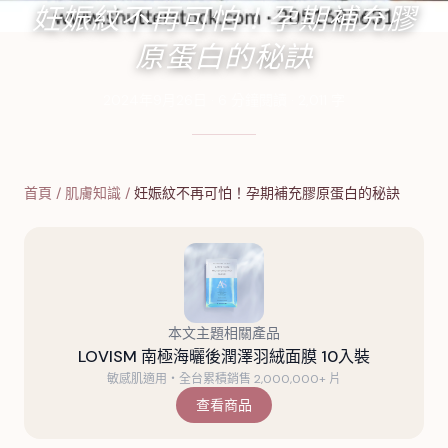
妊娠紋不再可怕！孕期補充膠
原蛋白的秘訣
2024年9月26日
·
6
分鐘閱讀
·
2,011
字
首頁
/
肌膚知識
/
妊娠紋不再可怕！孕期補充膠原蛋白的秘訣
本文主題相關產品
LOVISM 南極海曬後潤澤羽絨面膜 10入裝
敏感肌適用・全台累積銷售 2,000,000+ 片
查看商品