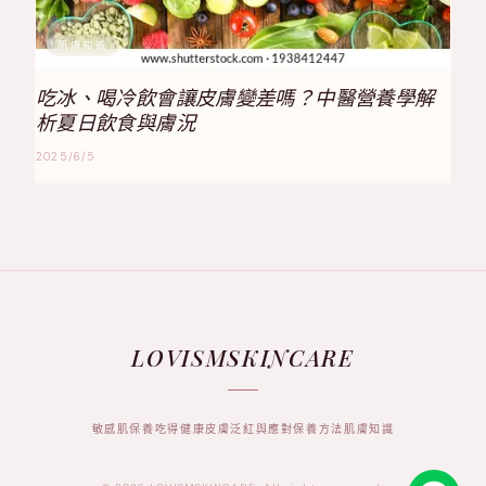
肌膚知識
吃冰、喝冷飲會讓皮膚變差嗎？中醫營養學解
析夏日飲食與膚況
2025/6/5
LOVISMSKINCARE
敏感肌保養
吃得健康
皮膚泛紅與應對
保養方法
肌膚知識