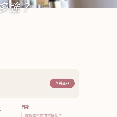
多強？
查看商品
目錄
們
膠原蛋白如何抗氧化？
的