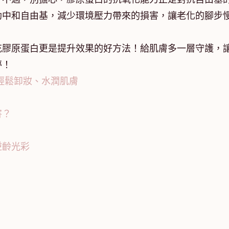
助中和自由基，減少環境壓力帶來的損害，讓老化的腳步
充膠原蛋白更是提升效果的好方法！給肌膚多一層守護，
夢！
輕鬆卸妝、水潤肌膚
害？
？
逆齡光彩