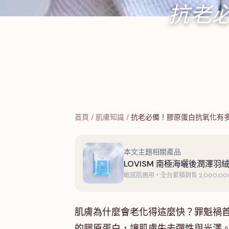
抗老
首頁
/
肌膚知識
/
抗老必備！膠原蛋白抗氧化有
本文主題相關產品
LOVISM 南極海曬後潤澤羽絨
敏感肌適用・全台累積銷售 2,000,000
肌膚為什麼會老化得這麼快？罪魁禍
的膠原蛋白，讓肌膚失去彈性與光澤