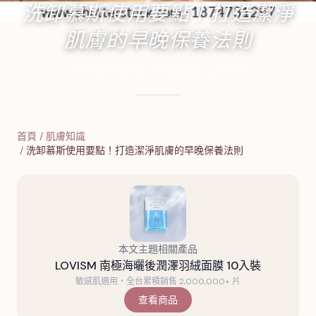
洗卸慕斯使用要點！打造潔淨
肌膚的早晚保養法則
2024年9月26日
·
6
分鐘閱讀
·
2,168
字
首頁
/
肌膚知識
/
洗卸慕斯使用要點！打造潔淨肌膚的早晚保養法則
本文主題相關產品
LOVISM 南極海曬後潤澤羽絨面膜 10入裝
敏感肌適用・全台累積銷售 2,000,000+ 片
查看商品