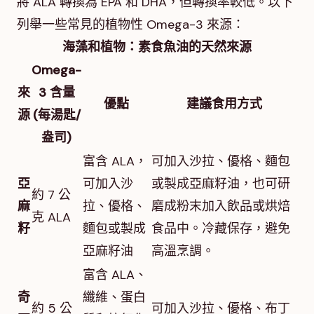
將 ALA 轉換為 EPA 和 DHA，但轉換率較低。以下
列舉一些常見的植物性 Omega-3 來源：
海藻和植物：素食魚油的天然來源
Omega-
來
3 含量
優點
建議食用方式
源
(每湯匙/
盎司)
富含 ALA，
可加入沙拉、優格、麵包
亞
可加入沙
或製成亞麻籽油，也可研
約 7 公
麻
拉、優格、
磨成粉末加入飲品或烘焙
克 ALA
籽
麵包或製成
食品中。冷藏保存，避免
亞麻籽油
高溫烹調。
富含 ALA、
奇
纖維、蛋白
約 5 公
可加入沙拉、優格、布丁