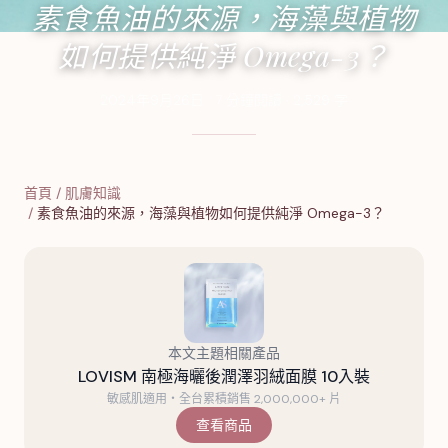
素食魚油的來源，海藻與植物
如何提供純淨 Omega-3？
2024年9月26日
·
7
分鐘閱讀
·
2,529
字
首頁
/
肌膚知識
/
素食魚油的來源，海藻與植物如何提供純淨 Omega-3？
本文主題相關產品
LOVISM 南極海曬後潤澤羽絨面膜 10入裝
敏感肌適用・全台累積銷售 2,000,000+ 片
查看商品