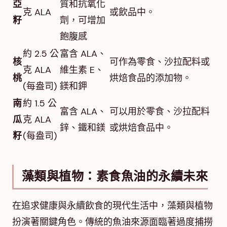
亞
質和抗氧化
克 ALA
或飲品中。
籽
劑，可增加
飽腹感
約 2.5 公
富含 ALA、
核
可作為零食、沙拉配料或
克 ALA
維生素 E、
桃
烘焙食品的添加物。
(每盎司)
鎂和鉀
南
約 1.5 公
富含 ALA、
可以用於零食、沙拉配料
瓜
克 ALA
鋅、鐵和鎂
或烘焙食品中。
籽
(每盎司)
藻類與植物：素食魚油的永續未來
在追求健康與永續飲食的現代生活中，藻類與植物
扮演著關鍵角色。傳統的魚油來源面臨著過度捕撈