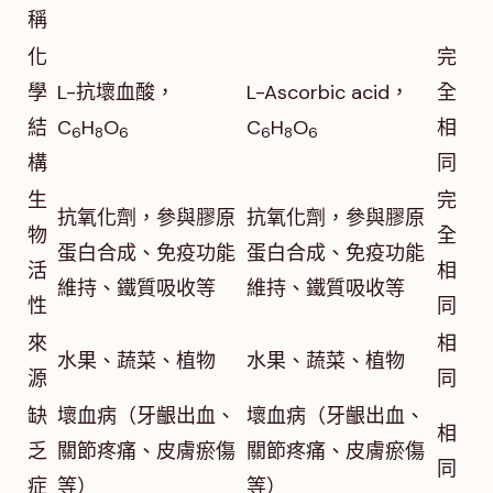
稱
化
完
學
L-抗壞血酸，
L-Ascorbic acid，
全
結
C
H
O
C
H
O
相
6
8
6
6
8
6
構
同
生
完
抗氧化劑，參與膠原
抗氧化劑，參與膠原
物
全
蛋白合成、免疫功能
蛋白合成、免疫功能
活
相
維持、鐵質吸收等
維持、鐵質吸收等
性
同
來
相
水果、蔬菜、植物
水果、蔬菜、植物
源
同
缺
壞血病（牙齦出血、
壞血病（牙齦出血、
相
乏
關節疼痛、皮膚瘀傷
關節疼痛、皮膚瘀傷
同
症
等）
等）