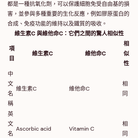
都是一種抗氧化劑，可以保護細胞免受自由基的損
害，並參與多種重要的生化反應，例如膠原蛋白的
合成、免疫功能的維持以及鐵質的吸收。
維生素C 與維他命C：它們之間的驚人相似性
相
項
維生素C
維他命C
似
目
性
中
文
相
維生素C
維他命C
名
同
稱
英
文
相
Ascorbic acid
Vitamin C
名
同