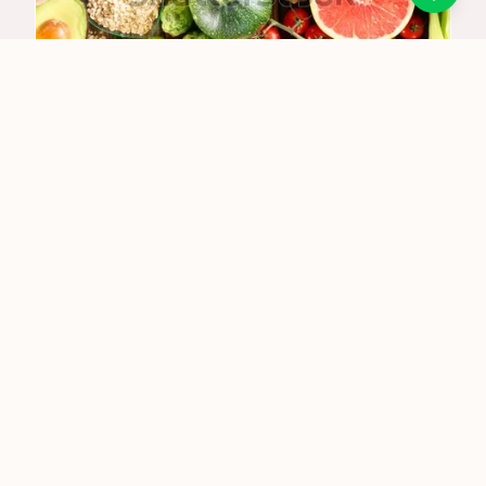
肌膚知識
吃冰、喝冷飲會讓皮膚變差嗎？中醫營養學解
析夏日飲食與膚況
2025/6/5
LOVISMSKINCARE