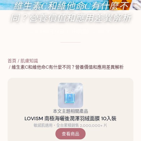
維生素C和維他命C有什麼不
同？營養價值和應用差異解析
2024年9月24日
·
6
分鐘閱讀
·
2,088
字
首頁
/
肌膚知識
/
維生素C和維他命C有什麼不同？營養價值和應用差異解析
本文主題相關產品
LOVISM 南極海曬後潤澤羽絨面膜 10入裝
敏感肌適用・全台累積銷售 2,000,000+ 片
查看商品