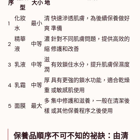
序
大小
地
型
化妝
清
快速滲透肌膚，為後續保養做好
1
最小
水
爽
準備
精華
濃
針對不同肌膚問題，提供高效的
2
中等
液
縮
修護和改善
滋
3
乳液
中等
有效鎖住水分，提升肌膚保濕度
潤
厚
具有更強的鎖水功能，適合乾燥
4
乳霜
中等
重
或敏感肌使用
多
集中修護和滋養，一般在清潔後
5
面膜
最大
樣
或其他保養程序之後使用
保養品順序不可不知的祕訣：由清