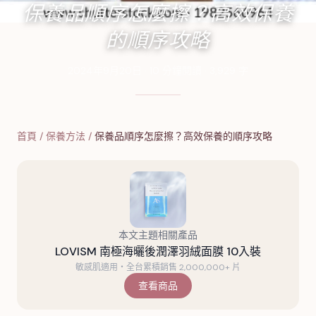
保養品順序怎麼擦？高效保養
的順序攻略
2024年9月20日
·
10
分鐘閱讀
·
3,929
字
首頁
/
保養方法
/
保養品順序怎麼擦？高效保養的順序攻略
本文主題相關產品
LOVISM 南極海曬後潤澤羽絨面膜 10入裝
敏感肌適用・全台累積銷售 2,000,000+ 片
查看商品