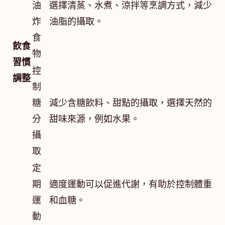
油
選擇清蒸、水煮、涼拌等烹調方式，減少
炸
油脂的攝取。
食
飲食
物
習慣
控
調整
制
糖
減少含糖飲料、甜點的攝取，選擇天然的
分
甜味來源，例如水果。
攝
取
定
期
適度運動可以促進代謝，有助於控制體重
運
和血糖。
動