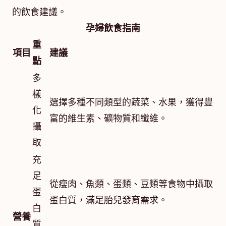
的飲食建議。
孕婦飲食指南
重
項目
建議
點
多
樣
選擇多種不同類型的蔬菜、水果，獲得豐
化
富的維生素、礦物質和纖維。
攝
取
充
足
從瘦肉、魚類、蛋類、豆類等食物中攝取
蛋
蛋白質，滿足胎兒發育需求。
白
營養
質