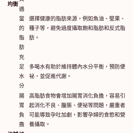
均衡
適
當
選擇健康的脂肪來源，例如魚油、堅果、
的
種子等，避免過度攝取飽和脂肪和反式脂
脂
肪。
肪
充
足
多喝水有助於維持體內水分平衡，預防便
水
祕，並促進代謝。
分
腸
高脂肪食物會增加腸胃消化負擔，容易引
胃
起消化不良、腹脹、便祕等問題，嚴重者
負
可能導致孕吐加劇，影響孕婦的食慾和營
擔
養攝取。