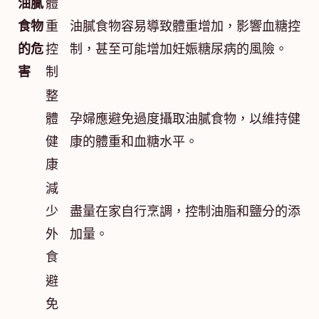
油膩
體
食物
重
油膩食物容易導致體重增加，影響血糖控
的危
控
制，甚至可能增加妊娠糖尿病的風險。
害
制
整
體
孕婦應避免過度攝取油膩食物，以維持健
健
康的體重和血糖水平。
康
減
少
盡量在家自行烹調，控制油脂和鹽分的添
外
加量。
食
避
免