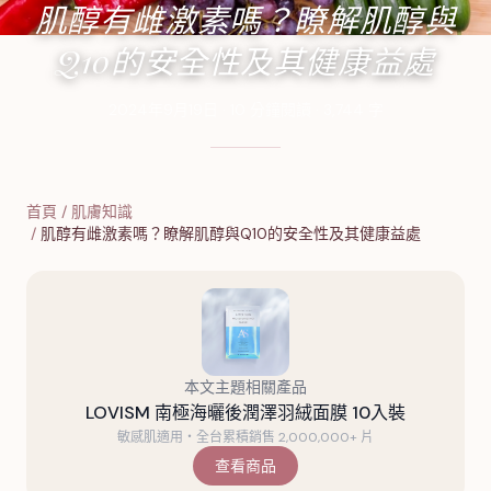
肌醇有雌激素嗎？瞭解肌醇與
Q10的安全性及其健康益處
2024年9月19日
·
10
分鐘閱讀
·
3,744
字
首頁
/
肌膚知識
/
肌醇有雌激素嗎？瞭解肌醇與Q10的安全性及其健康益處
本文主題相關產品
LOVISM 南極海曬後潤澤羽絨面膜 10入裝
敏感肌適用・全台累積銷售 2,000,000+ 片
查看商品