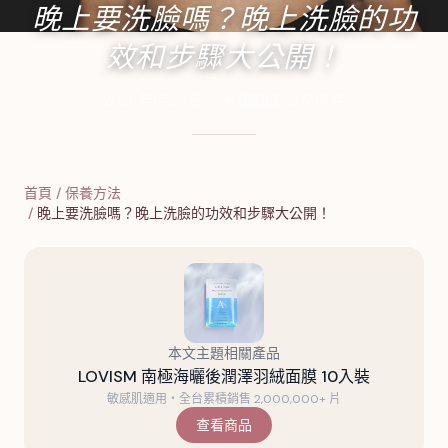
晚上要洗臉嗎？晚上洗臉的功
效和步驟大公開！
2024年1月23日
·
7
分鐘閱讀
·
2,595
字
首頁
/
保養方法
/
晚上要洗臉嗎？晚上洗臉的功效和步驟大公開！
本文主題相關產品
LOVISM 南極海曬後潤澤羽絨面膜 10入裝
敏感肌適用・全台累積銷售 2,000,000+ 片
查看商品