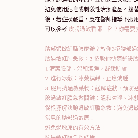
避免使用肥皂或刺激性清潔產品。接
後，若症狀嚴重，應在醫師指導下服
可以參考
皮膚過敏看哪一科？你需要
臉部過敏紅腫怎麼辦？教你3招臉部過
臉過敏紅腫急救：3 招教你快速舒緩
1. 清潔臉部：溫和潔淨，舒緩肌膚
2. 進行冰敷：冰敷鎮靜，止癢消腫
3. 服用抗過敏藥物：緩解症狀，預防
臉過敏紅腫急救關鍵：溫和潔淨、冰
從根源解決臉過敏紅腫急救：避免過
常見的臉部過敏原：
避免過敏原的有效方法：
臉過敏紅腫急救結論