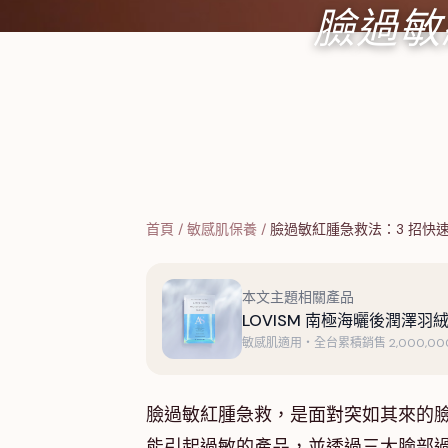
臉過敏
首頁
/
敏感肌保養
/
臉過敏紅腫急救法：3 招快
本文主題相關產品
LOVISM 南極海曬後潤澤羽絨
敏感肌適用・全台累積銷售 2,000,000
臉過敏紅腫急救，是面對突如其來的
能引起過敏的產品，並透過三大臉部