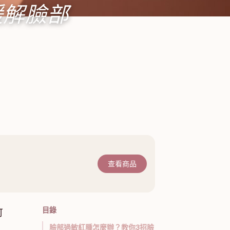
緩解臉部
查看商品
目錄
可
臉部過敏紅腫怎麼辦？教你3招臉
，