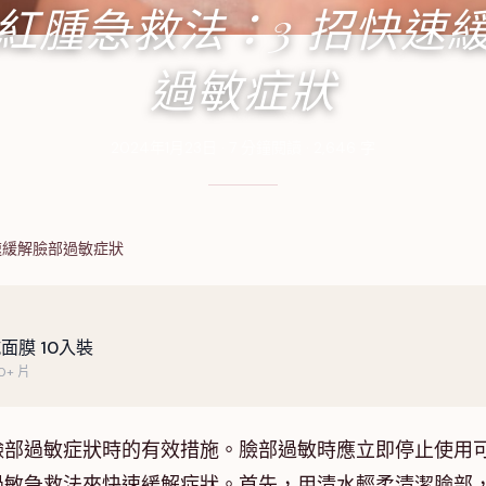
紅腫急救法：3 招快速
過敏症狀
2024年1月23日
·
7
分鐘閱讀
·
2,646
字
速緩解臉部過敏症狀
面膜 10入裝
+ 片
臉部過敏症狀時的有效措施。臉部過敏時應立即停止使用
過敏急救法來快速緩解症狀。首先，用清水輕柔清潔臉部