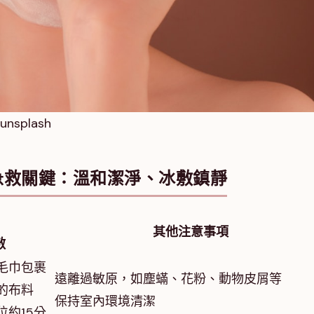
unsplash
急救關鍵：溫和潔淨、冰敷鎮靜
其他注意事項
敷
毛巾包裹
遠離過敏原，如塵蟎、花粉、動物皮屑等
的布料
保持室內環境清潔
位約15分