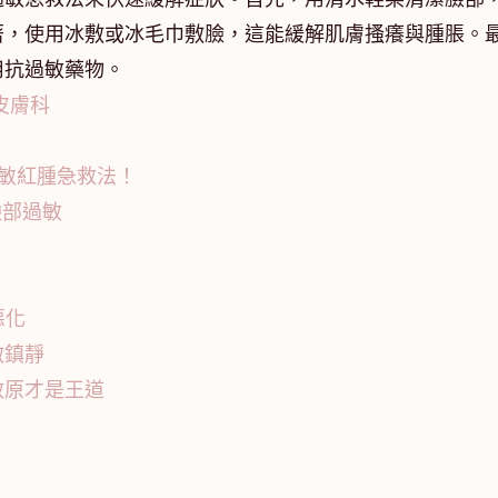
著，使用冰敷或冰毛巾敷臉，這能緩解肌膚搔癢與腫脹。
用抗過敏藥物。
皮膚科
敏紅腫急救法！
臉部過敏
惡化
敷鎮靜
敏原才是王道