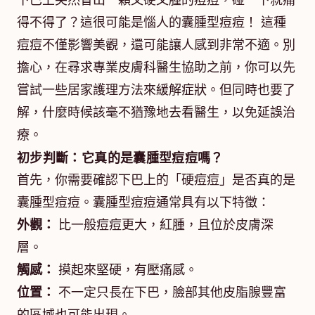
下巴上突然冒出一顆又硬又腫的痘痘，碰一下就痛
得不得了？這很可能是惱人的囊腫型痘痘！ 這種
痘痘不僅影響美觀，還可能讓人感到非常不適。別
擔心，在尋求專業皮膚科醫生協助之前，你可以先
嘗試一些居家護理方法來緩解症狀。但同時也要了
解，什麼時候該毫不猶豫地去看醫生，以免延誤治
療。
初步判斷：它真的是囊腫型痘痘嗎？
首先，你需要確認下巴上的「硬痘痘」是否真的是
囊腫型痘痘。囊腫型痘痘通常具有以下特徵：
外觀：
比一般痘痘更大，紅腫，且位於皮膚深
層。
觸感：
摸起來堅硬，有壓痛感。
位置：
不一定只長在下巴，臉部其他皮脂腺豐富