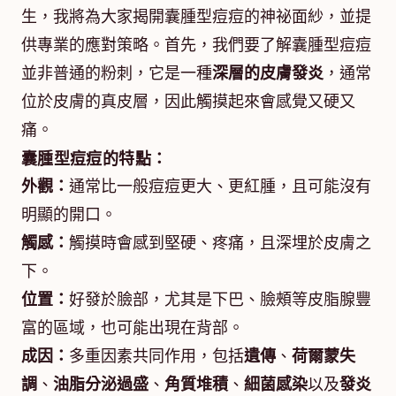
生，我將為大家揭開囊腫型痘痘的神祕面紗，並提
供專業的應對策略。首先，我們要了解囊腫型痘痘
並非普通的粉刺，它是一種
深層的皮膚發炎
，通常
位於皮膚的真皮層，因此觸摸起來會感覺又硬又
痛。
囊腫型痘痘的特點：
外觀：
通常比一般痘痘更大、更紅腫，且可能沒有
明顯的開口。
觸感：
觸摸時會感到堅硬、疼痛，且深埋於皮膚之
下。
位置：
好發於臉部，尤其是下巴、臉頰等皮脂腺豐
富的區域，也可能出現在背部。
成因：
多重因素共同作用，包括
遺傳
、
荷爾蒙失
調
、
油脂分泌過盛
、
角質堆積
、
細菌感染
以及
發炎