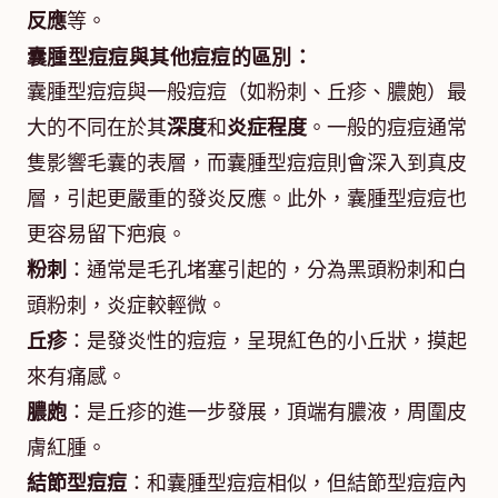
反應
等。
囊腫型痘痘與其他痘痘的區別：
囊腫型痘痘與一般痘痘（如粉刺、丘疹、膿皰）最
大的不同在於其
深度
和
炎症程度
。一般的痘痘通常
隻影響毛囊的表層，而囊腫型痘痘則會深入到真皮
層，引起更嚴重的發炎反應。此外，囊腫型痘痘也
更容易留下疤痕。
粉刺
：通常是毛孔堵塞引起的，分為黑頭粉刺和白
頭粉刺，炎症較輕微。
丘疹
：是發炎性的痘痘，呈現紅色的小丘狀，摸起
來有痛感。
膿皰
：是丘疹的進一步發展，頂端有膿液，周圍皮
膚紅腫。
結節型痘痘
：和囊腫型痘痘相似，但結節型痘痘內