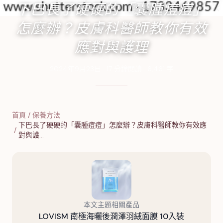
下巴長了硬硬的「囊腫痘痘」
怎麼辦？皮膚科醫師教你有效
應對與護理
2024年9月23日
·
17
分鐘閱讀
·
6,461
字
首頁
/
保養方法
下巴長了硬硬的「囊腫痘痘」怎麼辦？皮膚科醫師教你有效應
/
對與護…
本文主題相關產品
LOVISM 南極海曬後潤澤羽絨面膜 10入裝