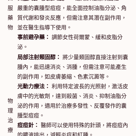
服
嚴重的囊腫型痘痘，能全面控制油脂分泌、角
藥
質代謝和發炎反應，但需注意其潛在副作用，
物
並在醫生指導下使用。
事前避孕藥：
調節女性荷爾蒙、緩和皮脂分
泌。
局部注射類固醇：
將少量類固醇直接注射到囊
腫內，能迅速消炎、消腫，但需注意可能產生
的副作用，如皮膚萎縮、色素沉澱等。
光動力療法：
利用特定波長的光照射，激活皮
膚中的光敏劑，達到殺菌、消炎、抑制油脂分
物
泌的作用，適用於治療多發性、反覆發作的囊
理
腫型痘痘。
治
痘痘針：
醫師可以使用特殊的針頭，將痘痘內
療
的膿液排出，減輕炎症和紅腫。