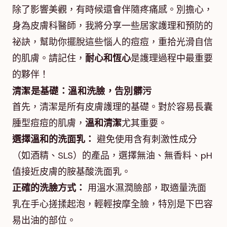
除了影響美觀，有時候還會伴隨疼痛感。別擔心，
身為皮膚科醫師，我將分享一些居家護理和預防的
祕訣，幫助你擺脫這些惱人的痘痘，重拾光滑自信
的肌膚。請記住，
耐心和恆心
是護理過程中最重要
的夥伴！
清潔是基礎：溫和洗臉，告別髒污
首先，清潔是所有皮膚護理的基礎。對於容易長囊
腫型痘痘的肌膚，
溫和清潔
尤其重要。
選擇溫和的洗面乳：
避免使用含有刺激性成分
（如酒精、SLS）的產品，選擇無油、無香料、pH
值接近皮膚的胺基酸洗面乳。
正確的洗臉方式：
用溫水濕潤臉部，取適量洗面
乳在手心搓揉起泡，輕輕按摩全臉，特別是下巴容
易出油的部位。