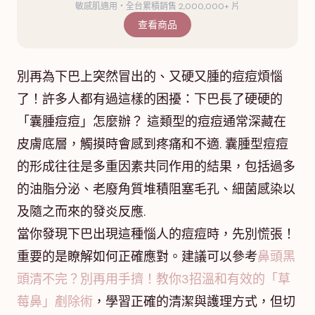
敏感肌適用・全台累積銷售 2,000,000+ 片
查看商品
別再為下巴上突然冒出的、又硬又腫的痘痘煩惱
了！許多人都有過這樣的困擾：下巴長了硬硬的
「囊腫痘痘」怎麼辦？ 這類型的痘痘通常深藏在
皮膚底層，觸摸時會感到疼痛和不適. 囊腫型痘痘
的形成往往是多重因素共同作用的結果，包括過多
的油脂分泌、老廢角質堆積阻塞毛孔、細菌感染以
及隨之而來的發炎反應.
當你發現下巴出現這種惱人的痘痘時，先別慌張！
重要的是瞭解如何正確應對。建議可以參考
鼻頭黑
頭清不完？別再用手擠！教你3招溫和有效的「草
莓鼻」剷除術
，學習正確的清潔與護理方式，但切