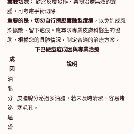
囊腫切除：
對於反覆發作、藥物治療無效的囊
腫，可考慮手術切除.
重要的是，切勿自行擠壓囊腫型痘痘
，以免造成感
染擴散、留下疤痕。應尋求專業皮膚科醫生的協
助，根據您的具體情況，制定合適的治療方案。
下巴硬痘痘成因與專業治療
成
說明
因
油
脂
分
皮脂腺分泌過多油脂，若未及時清潔，容易堵
泌
塞毛孔。
過
盛