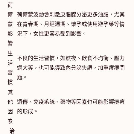
荷
爾
荷爾蒙波動會刺激皮脂腺分泌更多油脂，尤其
蒙
在青春期、月經週期、懷孕或使用避孕藥等情
影
況下，女性更容易受到影響。
響
生
不良的生活習慣，如熬夜、飲食不均衡、壓力
活
過大等，也可能導致內分泌失調，加重痘痘問
習
題。
慣
其
他
遺傳、免疫系統、藥物等因素也可能影響痘痘
因
的形成。
素
治