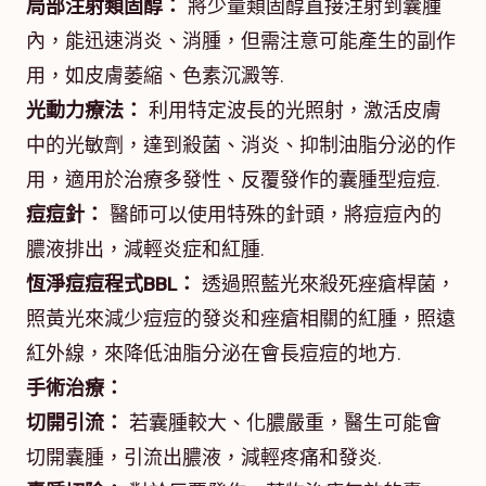
局部注射類固醇：
將少量類固醇直接注射到囊腫
內，能迅速消炎、消腫，但需注意可能產生的副作
用，如皮膚萎縮、色素沉澱等.
光動力療法：
利用特定波長的光照射，激活皮膚
中的光敏劑，達到殺菌、消炎、抑制油脂分泌的作
用，適用於治療多發性、反覆發作的囊腫型痘痘.
痘痘針：
醫師可以使用特殊的針頭，將痘痘內的
膿液排出，減輕炎症和紅腫.
恆淨痘痘程式BBL：
透過照藍光來殺死痤瘡桿菌，
照黃光來減少痘痘的發炎和痤瘡相關的紅腫，照遠
紅外線，來降低油脂分泌在會長痘痘的地方.
手術治療：
切開引流：
若囊腫較大、化膿嚴重，醫生可能會
切開囊腫，引流出膿液，減輕疼痛和發炎.