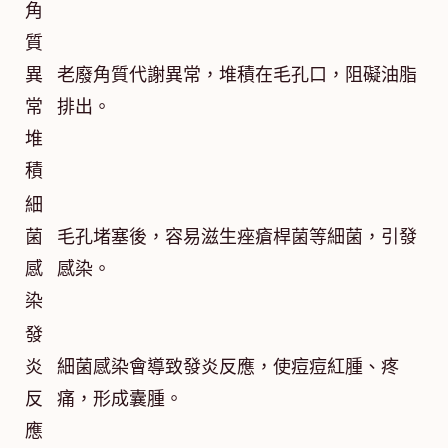
角
質
異
老廢角質代謝異常，堆積在毛孔口，阻礙油脂
常
排出。
堆
積
細
菌
毛孔堵塞後，容易滋生痤瘡桿菌等細菌，引發
感
感染。
染
發
炎
細菌感染會導致發炎反應，使痘痘紅腫、疼
反
痛，形成囊腫。
應