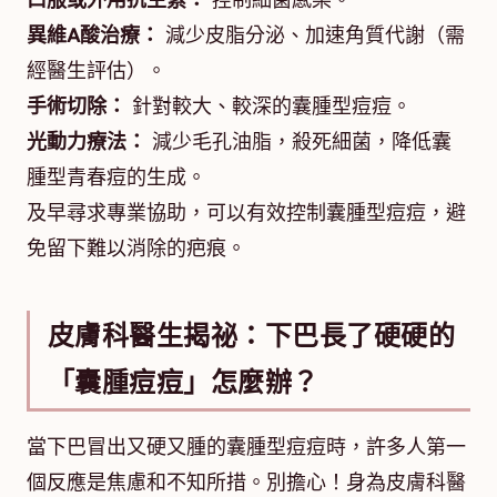
口服或外用抗生素：
控制細菌感染。
異維A酸治療：
減少皮脂分泌、加速角質代謝（需
經醫生評估）。
手術切除：
針對較大、較深的囊腫型痘痘。
光動力療法：
減少毛孔油脂，殺死細菌，降低囊
腫型青春痘的生成。
及早尋求專業協助，可以有效控制囊腫型痘痘，避
免留下難以消除的疤痕。
皮膚科醫生揭祕：下巴長了硬硬的
「囊腫痘痘」怎麼辦？
當下巴冒出又硬又腫的囊腫型痘痘時，許多人第一
個反應是焦慮和不知所措。別擔心！身為皮膚科醫