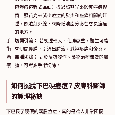
恆淨痘痘程式BBL：
透過照藍光來殺死痤瘡桿
菌，照黃光來減少痘痘的發炎和痤瘡相關的紅
腫，照遠紅外線，來降低油脂分泌在會長痘痘
的地方。
手
切開引流：
若囊腫較大、化膿嚴重，醫生可能
術
會切開囊腫，引流出膿液，減輕疼痛和發炎。
治
囊腫切除：
對於反覆發作、藥物治療無效的囊
療
腫，可考慮手術切除。
如何擺脫下巴硬痘痘？皮膚科醫師
的護理祕訣
下巴長了硬硬的囊腫痘痘，真的是讓人非常困擾。