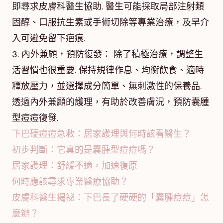
即尋求皮膚科醫生協助. 醫生可能採取局部注射類
固醇、口服抗生素或手術切除等專業治療，及早介
入可避免留下疤痕.
3. 內外兼顧，預防復發： 除了積極治療，調整生
活習慣也很重要. 保持規律作息、均衡飲食、適時
釋放壓力，並選擇成分簡單、無刺激性的保養品.
透過內外兼顧的護理，有助於改善膚況，預防囊腫
型痘痘復發.
下巴硬痘痘急救：居家護理與何時該看醫生？
初步判斷：它真的是囊腫型痘痘嗎？
居家護理：舒緩不適，加速復原
何時應該尋求專業醫療協助？
皮膚科醫生揭祕：下巴長了硬硬的「囊腫痘痘」怎
麼辦？