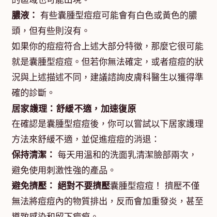
的區域也可能出現。
膿液：
有些囊腫型痘痘可能會有白色或黃色的膿
頭，但有些則沒有。
如果你的痘痘符合上述大部分特徵，那麼它很可能
就是囊腫型痘痘。但若你無法確定，或者痘痘的狀
況與上述描述不同，建議諮詢皮膚科醫生以獲得準
確的診斷。
居家護理：舒緩不適，加速復原
在確認是囊腫型痘痘後，你可以嘗試以下居家護理
方法來舒緩不適，並促進痘痘的消退：
保持清潔：
每天用溫和的洗面乳清潔臉部兩次，
避免使用刺激性強的產品。
避免擠壓：
絕對不要擠壓
囊腫型痘痘！ 擠壓不僅
無法將痘痘內的物質排出，反而會加重發炎，甚至