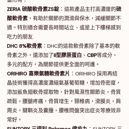
當然有！
ZERIA 硫酸軟骨素ZS錠
：這款產品主打高濃度的
硫
酸軟骨素
，有助於關節的潤滑與保水，減緩關節不
適。特別適合需要長時間站立、或是上下樓梯感到
吃力的朋友.
DHC 8%軟骨素
：DHC的這款軟骨素除了基本的軟
骨素之外，還添加了
II型膠原蛋白
、
CBP
等成分，
多元的配方，為關節提供更全面的呵護。
ORIHIRO 喜樂氨糖軟骨素片
：ORIHIRO 採用再結
晶技術獲得高濃度濃縮氨基葡萄糖，增加骨密度，
添加鯊魚翅軟骨提取物，針對風濕性關節炎，骨質
疏鬆，腰腿疼痛，骨質增生，頸椎病，滑膜炎，肩
周炎，腱鞘炎及囊腫，腰椎問盤突出症炎等療效非
常好。