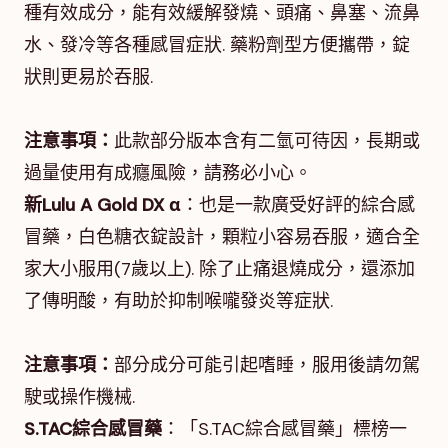
種有效成分，能有效緩解發燒、頭痛、鼻塞、流鼻
水、發冷等各種感冒症狀. 藥粉劑型方便攜帶，錠
狀則更易於吞服.
注意事項：
此款部分版本含有二氫可待因，長期或
過量使用有成癮風險，請務必小心。
新Lulu A Gold DX α
：也是一款廣受好評的綜合感
冒藥，白色糖衣錠設計，顆粒小容易吞服，適合全
家大小服用(7歲以上). 除了止痛退燒成分，還添加
了傳明酸，有助於抑制喉嚨發炎等症狀.
注意事項：
部分成分可能引起嗜睡，服用後請勿駕
駛或操作機械.
S.TAC綜合感冒藥
：「S.TAC綜合感冒藥」標榜一