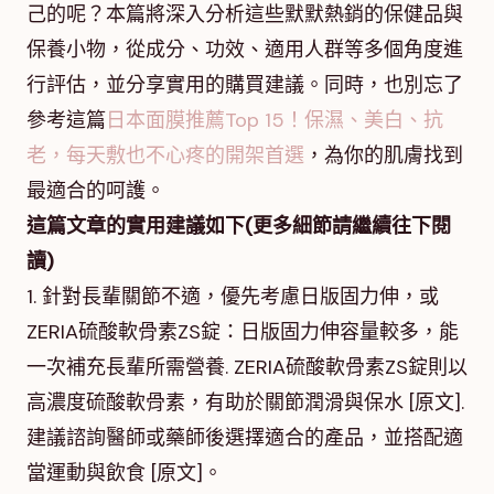
己的呢？本篇將深入分析這些默默熱銷的保健品與
保養小物，從成分、功效、適用人群等多個角度進
行評估，並分享實用的購買建議。同時，也別忘了
參考這篇
日本面膜推薦Top 15！保濕、美白、抗
老，每天敷也不心疼的開架首選
，為你的肌膚找到
最適合的呵護。
這篇文章的實用建議如下(更多細節請繼續往下閱
讀)
1. 針對長輩關節不適，優先考慮日版固力伸，或
ZERIA硫酸軟骨素ZS錠：日版固力伸容量較多，能
一次補充長輩所需營養. ZERIA硫酸軟骨素ZS錠則以
高濃度硫酸軟骨素，有助於關節潤滑與保水 [原文].
建議諮詢醫師或藥師後選擇適合的產品，並搭配適
當運動與飲食 [原文]。