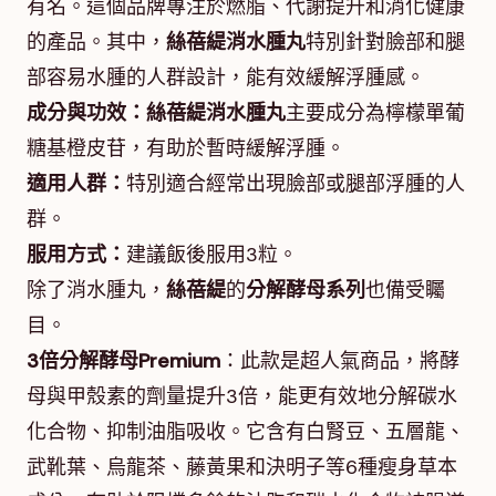
有名。這個品牌專注於燃脂、代謝提升和消化健康
的產品。其中，
絲蓓緹消水腫丸
特別針對臉部和腿
部容易水腫的人群設計，能有效緩解浮腫感。
成分與功效：
絲蓓緹消水腫丸
主要成分為檸檬單葡
糖基橙皮苷，有助於暫時緩解浮腫。
適用人群：
特別適合經常出現臉部或腿部浮腫的人
群。
服用方式：
建議飯後服用3粒。
除了消水腫丸，
絲蓓緹
的
分解酵母系列
也備受矚
目。
3倍分解酵母Premium
：此款是超人氣商品，將酵
母與甲殼素的劑量提升3倍，能更有效地分解碳水
化合物、抑制油脂吸收。它含有白腎豆、五層龍、
武靴葉、烏龍茶、藤黃果和決明子等6種瘦身草本