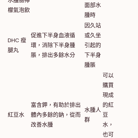
水腫臉檸
面部水
檬氣泡飲
腫時
因久站
促進下半身血液循
或久坐
DHC 瘦
環，消除下半身腫
引起的
腿丸
脹，排出多餘水分
下半身
腫脹
可以
購買
現成
富含鉀，有助於排出
的紅
水腫人
紅豆水
體內多餘的鈉，從而
豆
群
改善水腫
水，
也可