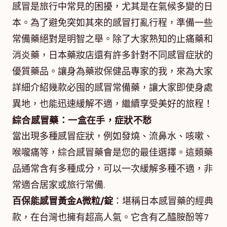
感冒是旅行中常見的困擾，尤其是在氣候多變的日
本。為了避免突如其來的感冒打亂行程，準備一些
常備藥絕對是明智之舉。除了大家熟知的止痛藥和
消炎藥，日本藥妝店還有許多針對不同感冒症狀的
優質藥品。讓身為藥妝保健品專家的我，來為大家
詳細介紹幾款必囤的感冒常備藥，讓大家即使身處
異地，也能迅速緩解不適，繼續享受美好的旅程！
綜合感冒藥：一盒在手，症狀不愁
當出現多種感冒症狀，例如發燒、流鼻水、咳嗽、
喉嚨痛等，綜合感冒藥會是您的最佳選擇。這類藥
品通常含有多種成分，可以一次緩解多種不適，非
常適合居家或旅行常備.
百保能感冒黃金A微粒/錠
：堪稱日本感冒藥的經典
款，在台灣也擁有超高人氣。它含有乙醯胺酚等7