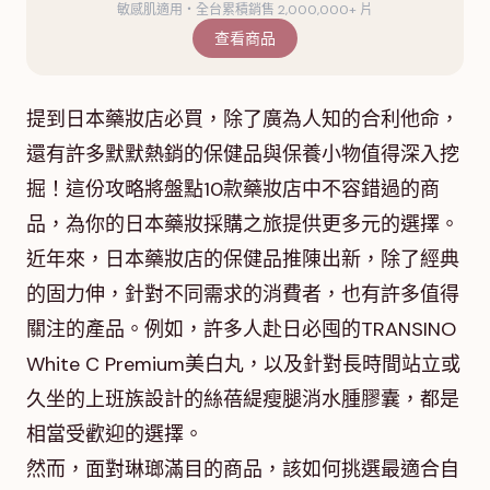
敏感肌適用・全台累積銷售 2,000,000+ 片
查看商品
提到日本藥妝店必買，除了廣為人知的合利他命，
還有許多默默熱銷的保健品與保養小物值得深入挖
掘！這份攻略將盤點10款藥妝店中不容錯過的商
品，為你的日本藥妝採購之旅提供更多元的選擇。
近年來，日本藥妝店的保健品推陳出新，除了經典
的固力伸，針對不同需求的消費者，也有許多值得
關注的產品。例如，許多人赴日必囤的TRANSINO
White C Premium美白丸，以及針對長時間站立或
久坐的上班族設計的絲蓓緹瘦腿消水腫膠囊，都是
相當受歡迎的選擇。
然而，面對琳瑯滿目的商品，該如何挑選最適合自