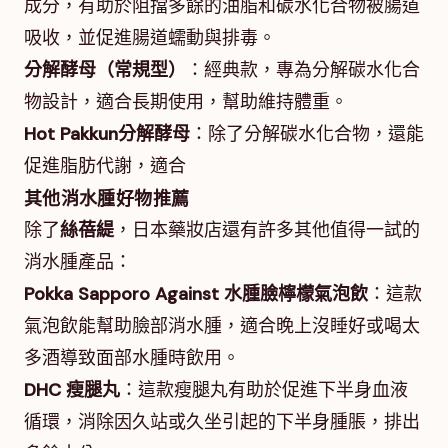
成分，有助於阻擋多餘的油脂和碳水化合物被腸道
吸收，並促進腸道蠕動與排毒。
分解酵母（常規型）
：經典款，專為分解碳水化合
物設計，適合長期使用，幫助維持體重。
Hot Pakkun分解酵母
：除了分解碳水化合物，還能
促進脂肪代謝，適合
其他消水腫好物推薦
除了
絲蓓緹
，日本藥妝店還有許多其他值得一試的
消水腫產品：
Pokka Sapporo Against 水腫臉檸檬氣泡飲
：這款
氣泡飲能幫助臉部消水腫，適合晚上沒睡好或喝太
多酒導致面部水腫時飲用。
DHC 瘦腿丸
：這款瘦腿丸有助於促進下半身血液
循環，消除因久站或久坐引起的下半身腫脹，排出