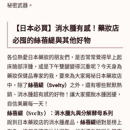
祕密武器。
【日本必買】消水腫有感！藥妝店
必囤的絲蓓緹與其他好物
各位熱愛日本藥妝的朋友們，是否常常覺得早上起
床臉部浮腫，或是下午雙腿變得沉重呢？今天身為
藥妝保健品專家的我，要來為大家揭祕日本藥妝店
中，除了
絲蓓緹（Svelty）
之外，還有哪些默默熱
銷、消水腫超有感的好物！讓大家擺脫水腫困擾，
自信美麗每一天！
絲蓓緹（Svelty）：消水腫丸與分解酵母系列
說到日本藥妝店的消水腫產品，
絲蓓緹
絕對是榜上