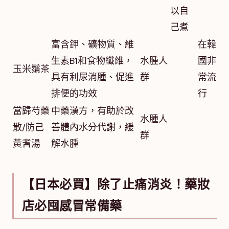
以自
己煮
富含鉀、礦物質、維
在韓
生素B1和食物纖維，
水腫人
國非
玉米鬚茶
具有利尿消腫、促進
群
常流
排便的功效
行
當歸芍藥
中藥漢方，有助於改
水腫人
散/防己
善體內水分代謝，緩
群
黃耆湯
解水腫
【日本必買】除了止痛消炎！藥妝
店必囤感冒常備藥