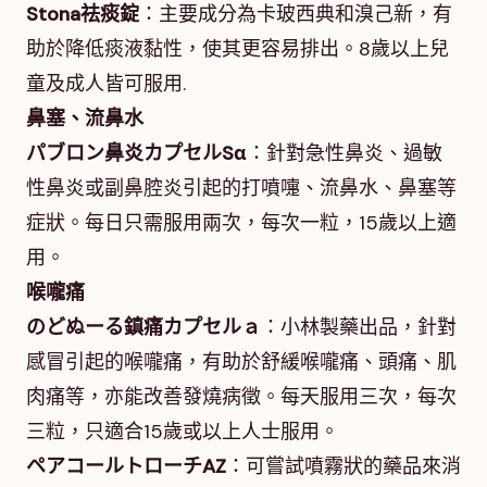
Stona祛痰錠
：主要成分為卡玻西典和溴己新，有
助於降低痰液黏性，使其更容易排出。8歲以上兒
童及成人皆可服用.
鼻塞、流鼻水
パブロン鼻炎カプセルSα
：針對急性鼻炎、過敏
性鼻炎或副鼻腔炎引起的打噴嚏、流鼻水、鼻塞等
症狀。每日只需服用兩次，每次一粒，15歲以上適
用。
喉嚨痛
のどぬーる鎮痛カプセルａ
：小林製藥出品，針對
感冒引起的喉嚨痛，有助於舒緩喉嚨痛、頭痛、肌
肉痛等，亦能改善發燒病徵。每天服用三次，每次
三粒，只適合15歲或以上人士服用。
ペアコールトローチAZ
：可嘗試噴霧狀的藥品來消