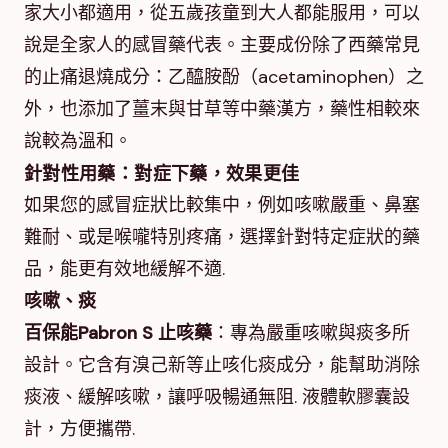
家大小都適用，從五歲孩童到大人都能服用，可以
說是全家人的感冒藥代表。主要成份除了西藥常見
的止痛退燒成分：乙醯胺酚（acetaminophen）之
外，也添加了薑末與甘草等中藥漢方，藥性相較來
說較為溫和。
針對性用藥：對症下藥，效果更佳
如果您的感冒症狀比較集中，例如咳嗽嚴重、鼻塞
難耐、或是喉嚨特別疼痛，選擇針對特定症狀的藥
品，能更有效地緩解不適.
咳嗽、痰
百保能Pabron S 止咳藥
：專為嚴重咳嗽與痰多所
設計。它含有溴己新等止咳化痰成分，能幫助消除
痰液、緩解咳嗽，讓呼吸暢通無阻. 液體軟膠囊設
計，方便攜帶.