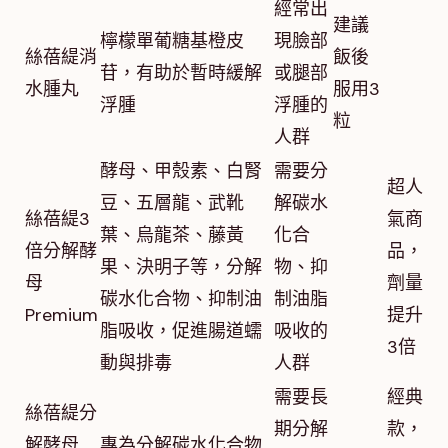
經常出
建議
檸檬單葡糖基橙皮
現臉部
絲蓓緹消
飯後
苷，有助於暫時緩解
或腿部
水腫丸
服用3
浮腫
浮腫的
粒
人群
酵母、甲殼素、白腎
需要分
超人
豆、五層龍、武靴
解碳水
絲蓓緹3
氣商
葉、烏龍茶、藤黃
化合
倍分解酵
品，
果、決明子等，分解
物、抑
母
劑量
碳水化合物、抑制油
制油脂
Premium
提升
脂吸收，促進腸道蠕
吸收的
3倍
動與排毒
人群
需要長
經典
絲蓓緹分
期分解
款，
解酵母
專為分解碳水化合物