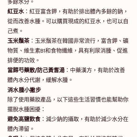
多餘水分。
紅豆水
：紅豆富含鉀，有助於排出體內多餘的鈉，
從而改善水腫。可以購買現成的紅豆水，也可以自
己煮。
玉米鬚茶
：玉米鬚茶在韓國非常流行，富含鉀、礦
物質、維生素B1和食物纖維，具有利尿消腫、促進
排便的功效。
當歸芍藥散/防己黃耆湯
：中藥漢方，有助於改善
體內水分代謝，緩解水腫。
消水腫小撇步
除了使用藥妝產品，以下這些生活習慣也能幫助你
擺脫水腫困擾：
避免高鹽飲食
：減少鈉的攝取，有助於減少水分在
體內滯留。