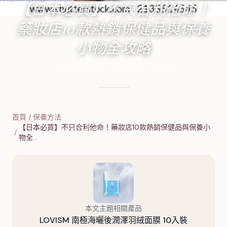
【日本必買】不只合利他命！
藥妝店10款熱銷保健品與保養
小物全攻略
2025年4月21日
·
17
分鐘閱讀
·
6,510
字
首頁
/
保養方法
【日本必買】不只合利他命！藥妝店10款熱銷保健品與保養小
/
物全…
本文主題相關產品
LOVISM 南極海曬後潤澤羽絨面膜 10入裝