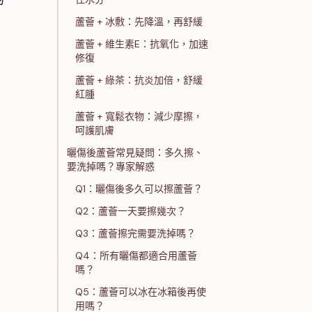
蘆薈 + 冰敷：先降溫，再舒緩
蘆薈 + 維生素E：抗氧化，加速
修復
蘆薈 + 綠茶：抗炎加倍，舒緩
紅腫
蘆薈 + 寬鬆衣物：減少摩擦，
呵護肌膚
曬傷後蘆薈常見疑問：多久擦、
要洗掉嗎？專家解惑
Q1：曬傷後多久可以擦蘆薈？
Q2：蘆薈一天要擦幾次？
Q3：蘆薈擦完需要洗掉嗎？
Q4：所有曬傷都適合用蘆薈
嗎？
Q5：蘆薈可以冰在冰箱後再使
用嗎？