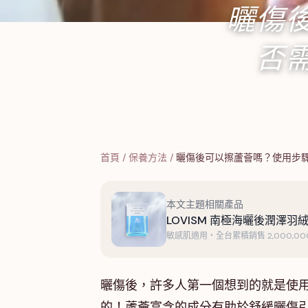
曬傷
否
首頁
/
保養方法
/
曬傷後可以擦蘆薈嗎？使用步
本文主題相關產品
LOVISM 南極海曬後潤澤羽絨
敏感肌適用・全台累積銷售 2,000,000
曬傷後，許多人第一個想到的就是使用
的！蘆薈富含的成分有助於舒緩曬傷