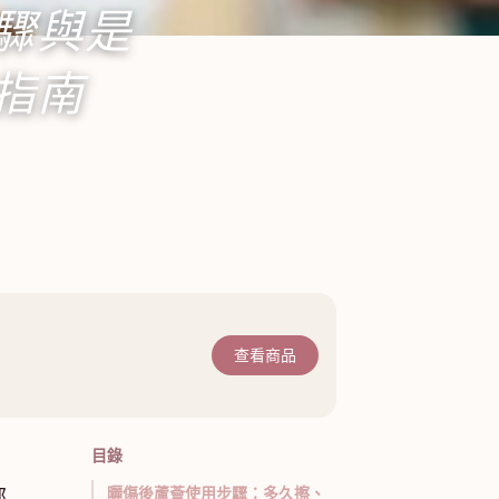
驟與是
指南
查看商品
目錄
曬傷後蘆薈使用步驟：多久擦、
部