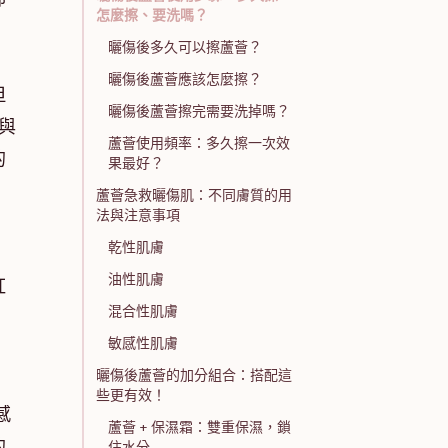
怎麼擦、要洗嗎？
曬傷後多久可以擦蘆薈？
曬傷後蘆薈應該怎麼擦？
但
曬傷後蘆薈擦完需要洗掉嗎？
與
蘆薈使用頻率：多久擦一次效
的
果最好？
蘆薈急救曬傷肌：不同膚質的用
法與注意事項
乾性肌膚
、
油性肌膚
紅
混合性肌膚
敏感性肌膚
曬傷後蘆薈的加分組合：搭配這
些更有效！
感
蘆薈 + 保濕霜：雙重保濕，鎖
的
住水分