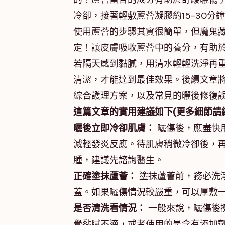
冷卻，接著輕敷蘆薈凝膠約15-30分
使用蘆薈的步驟其實很簡單，但魔鬼
定！讓皮膚吸收蘆薈中的養分，有助
若隔天感到黏膩，用清水輕輕洗淨再
清潔，才能達到最佳效果。後續文章
綜合護理方案，以及常見的曬後修復
這篇文章的實用建議如下(更多細節請
曬後立即冷卻肌膚：
曬傷後，應盡快用
減輕發炎反應。待肌膚稍微冷卻後，
腫，建議先諮詢醫生。
正確塗抹蘆薈：
塗抹蘆薈前，務必洗
蓋。如果曬傷情況較嚴重，可以厚敷
是否清洗看情況：
一般來說，曬傷後
覺黏膩不適，或者使用的是含有添加