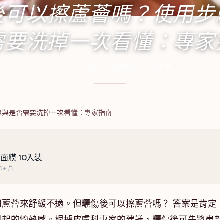
後可以擦蘆薈嗎？使用步
需要洗掉一次看懂：專家
2025年3月16日
·
15
分鐘閱讀
·
5,836
字
驟與是否需要洗掉一次看懂：專家指南
面膜 10入裝
+ 片
蘆薈來舒緩不適。但曬傷後可以擦蘆薈嗎？ 答案是肯定
引起的灼熱感。根據皮膚科專家的建議，曬傷後可先將患