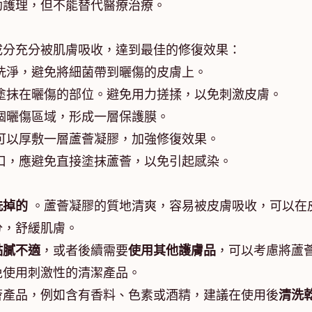
助護理，但不能替代醫療治療。
成分充分被肌膚吸收，達到最佳的修復效果：
洗淨，避免將細菌帶到曬傷的皮膚上。
塗抹在曬傷的部位。避免用力搓揉，以免刺激皮膚。
個曬傷區域，形成一層保護膜。
可以厚敷一層蘆薈凝膠，加強修復效果。
口，應避免直接塗抹蘆薈，以免引起感染。
洗掉的
。蘆薈凝膠的質地清爽，容易被皮膚吸收，可以在
分，舒緩肌膚。
黏膩不適
，或者後續需要
使用其他護膚品
，可以考慮將蘆
免使用刺激性的清潔產品。
薈產品，例如含有香料、色素或酒精，建議在使用後
清洗