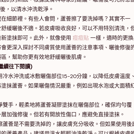
鐘後，以清水沖洗乾淨。
藏在細節裡。有些人會問，蘆薈擦了要洗掉嗎？其實不一
於舒緩曬後不適。若皮膚吸收良好，可以不用特別清洗，
重新塗抹即可。此外，就像使用
痘痘貼
一樣，適時的更換
將會更深入探討不同膚質使用蘆薈的注意事項、曬後修復
誤區，幫助你更有效地舒緩曬後肌膚。
繼續往下閱讀)
冷水沖洗或冰敷曬傷部位15-20分鐘，以降低皮膚溫度
再塗抹蘆薈。如果曬傷情況嚴重，例如出現水泡或大面積
淨雙手，輕柔地將蘆薈凝膠塗抹在曬傷部位，確保均勻覆
一層加強修復。但若有開放性傷口，應避免直接塗抹。
擦蘆薈是不需要洗掉的，讓皮膚充分吸收。但如果使用後
劑的蘆薈產品，建議用溫水輕輕沖洗乾淨。可以根據皮膚