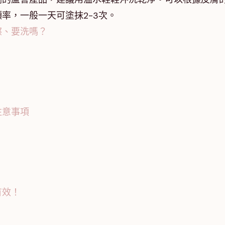
率，一般一天可塗抹2-3次。
擦、要洗嗎？
？
注意事項
有效！