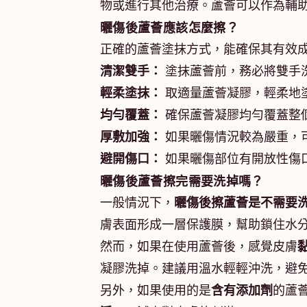
物或進行其他治療。蘆薈可以作為輔
曬傷後蘆薈應該怎麼擦？
正確的蘆薈塗抹方式，能確保其有效
清潔雙手：
塗抹蘆薈前，務必將雙手
輕柔塗抹：
取適量蘆薈凝膠，輕柔地
均勻覆蓋：
確保蘆薈凝膠均勻覆蓋整
厚敷加強：
如果曬傷情況較為嚴重，
避開傷口：
如果曬傷部位有開放性傷
曬傷後蘆薈擦完需要洗掉嗎？
一般情況下，
曬傷後擦蘆薈是不需要
膚表面形成一層保護膜，幫助鎖住水
然而，如果在使用蘆薈後，感覺皮膚
凝膠洗掉。建議用溫水輕輕沖洗，避
另外，如果使用的是
含有添加劑
的蘆