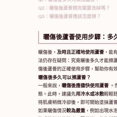
Q2：曬傷後蘆薈擦完需要洗掉嗎？
Q3：曬傷後蘆薈應該怎麼擦？
曬傷後蘆薈使用步驟：多
曬傷後，
及時且正確地使用蘆薈
，能
法仍存在疑問：究竟曬後多久才能擦
傷後蘆薈的正確使用步驟，幫助你有
曬傷後多久可以擦蘆薈？
一般來說，
曬傷後應儘快使用蘆薈
。
態。此時，建議先
用冷水或冰敷
輕輕舒
待肌膚稍微冷卻後，即可開始塗抹蘆
如果曬傷情況
較為嚴重
，例如出現水