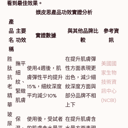
看到最佳效果。
媄皮思產品功效實證分析
產
品
主要
與其他品牌比
參考資
實證數據
名
功效
較
訊
稱
胜
在提升肌膚彈
撫平
美國國
肽
使用4週後，肌
性方面表現更
細
家生物
抗
膚彈性平均提升
出色，減少細
紋、
技術資
老
15%，細紋深度
紋深度方面與
緊緻
訊中心
精
平均減少10%
部分品牌不相
肌膚
(NCBI)
華
上下
玻
保
使用後，受試者
在提升肌膚含
尿