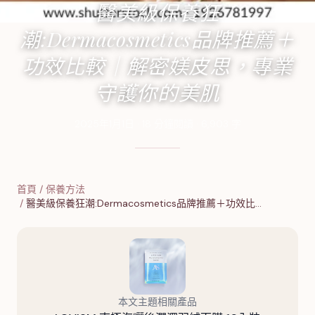
醫美級保養狂
潮:Dermacosmetics品牌推薦＋
功效比較｜解密媄皮思，專業
守護你的美肌
2025年1月1日
·
18
分鐘閱讀
·
6,903
字
首頁
/
保養方法
/
醫美級保養狂潮:Dermacosmetics品牌推薦＋功效比…
本文主題相關產品