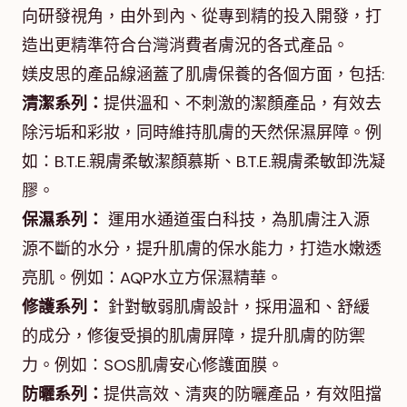
向研發視角，由外到內、從專到精的投入開發，打
造出更精準符合台灣消費者膚況的各式產品。
媄皮思的產品線涵蓋了肌膚保養的各個方面，包括:
清潔系列：
提供溫和、不刺激的潔顏產品，有效去
除污垢和彩妝，同時維持肌膚的天然保濕屏障。例
如：B.T.E.親膚柔敏潔顏慕斯、B.T.E.親膚柔敏卸洗凝
膠。
保濕系列：
運用水通道蛋白科技，為肌膚注入源
源不斷的水分，提升肌膚的保水能力，打造水嫩透
亮肌。例如：AQP水立方保濕精華。
修護系列：
針對敏弱肌膚設計，採用溫和、舒緩
的成分，修復受損的肌膚屏障，提升肌膚的防禦
力。例如：SOS肌膚安心修護面膜。
防曬系列：
提供高效、清爽的防曬產品，有效阻擋