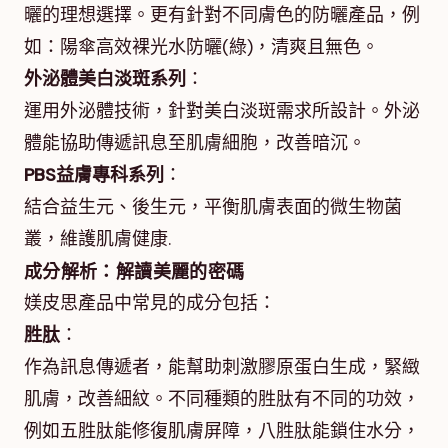
曬的理想選擇。更有針對不同膚色的防曬產品，例
如：陽傘高效裸光水防曬(綠)，清爽且無色。
外泌體美白淡斑系列
：
運用外泌體技術，針對美白淡斑需求所設計。外泌
體能協助傳遞訊息至肌膚細胞，改善暗沉。
PBS益膚專科系列
：
結合益生元、後生元，平衡肌膚表面的微生物菌
叢，維護肌膚健康.
成分解析：解讀美麗的密碼
媄皮思產品中常見的成分包括：
胜肽
：
作為訊息傳遞者，能幫助刺激膠原蛋白生成，緊緻
肌膚，改善細紋。不同種類的胜肽有不同的功效，
例如五胜肽能修復肌膚屏障，八胜肽能鎖住水分，