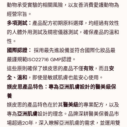
動物承受實驗的相關風險，以友善消費愛護動物為
經營宗旨。
多項測試：
產品配方初期原料選擇，均經過有效性
的人體外用測試及精密儀器測試，確保產品的溫和
性。
國際認證：
採用最先進設備並符合國際化妝品最
嚴謹規範ISO22716 GMP認證。
這些原則確保了媄皮思的產品不僅
有效
，而且
安
全、溫和
，即使是敏感肌膚也能安心使用。
媄皮思產品特色：專為亞洲肌膚設計的醫美級保
養
媄皮思的產品特色在於其
醫美級
的專業配方，以及
專為
亞洲肌膚
設計的理念。品牌深耕醫美保養品市
場超過20年，深入瞭解亞洲肌膚的需求，並運用雙