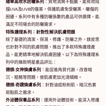
陽傘高效水防曬系列
：質地清爽不黏膩，能有效阻
擋UVA及UVB的傷害，保護肌膚免受曬黑、曬傷的
困擾。系列中有多種防曬係數的產品可供選擇，能
滿足不同場合的防曬需求。
特殊護理系列：針對性解決肌膚問題
除了基礎的清潔、保濕、修護、防曬之外，媄皮思
也針對不同的肌膚問題，推出了多款特殊護理產
品，能更精準地解決肌膚困擾。以下為特殊護理系
列中的幾款明星產品評比：
德媄‧女神煥膚系列
：能促進角質代謝，改善暗
沉、粗糙等問題，使肌膚更加光滑細緻。
德媄‧奇蹟煥膚系列
：針對油痘粉刺肌、暗沉色素
斑點肌之需求。
外泌體保養品系列
：運用外泌體技術，能深入修護