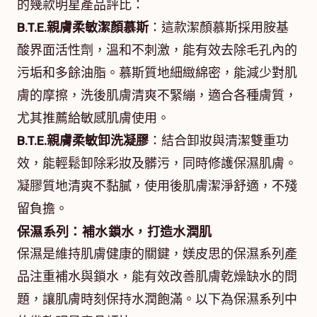
的幾款明星產品評比：
B.T.E.親膚柔敏潔顏慕斯
：這款潔顏慕斯採用胺基
酸界面活性劑，溫和不刺激，能有效去除毛孔內的
污垢和多餘油脂。慕斯質地細緻綿密，能減少對肌
膚的摩擦，洗後肌膚清爽不緊繃，適合各種膚質，
尤其推薦給敏感肌膚使用。
B.T.E.親膚柔敏卸洗凝膠
：結合卸妝與清潔雙重功
效，能輕鬆卸除彩妝及髒污，同時修護保濕肌膚。
凝膠質地清爽不黏膩，使用後肌膚潔淨舒適，不殘
留負擔。
保濕系列：補水鎖水，打造水潤肌
保濕是維持肌膚健康的關鍵，媄皮思的保濕系列產
品注重補水與鎖水，能有效改善肌膚乾燥缺水的問
題，讓肌膚時刻保持水潤飽滿。以下為保濕系列中