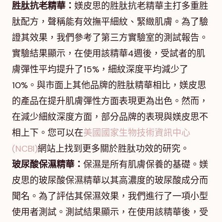
胜肽抗老精華：
媄皮思的胜肽抗老精華主打多重胜
肽配方，聲稱能有效撫平細紋、緊緻肌膚。為了驗
證其效果，我們參考了第三方實驗室的測試報告。
實驗結果顯示，在使用該精華4週後，受試者的肌
膚彈性平均提升了15%，細紋深度平均減少了
10%。與市面上其他品牌的胜肽精華相比，媄皮思
的產品在提升肌膚彈性方面表現更為出色。然而，
在減少細紋深度方面，部分品牌的表現與媄皮思不
相上下。您可以在
美國國家生物技術資訊中心
(NCBI)
網站上找到更多關於胜肽功效的研究。
玻尿酸保濕精華：
保濕是所有肌膚保養的基礎。媄
皮思的玻尿酸保濕精華以其高濃度的玻尿酸成分而
聞名。為了評估其保濕效果，我們進行了一項小型
使用者測試。測試結果顯示，在使用該精華後，受