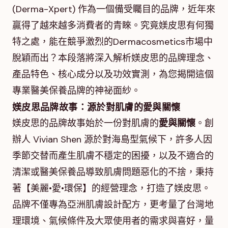
(Derma-Xpert) 作為一個備受矚目的品牌，近年來
贏得了越來越多消費者的青睞。究竟媄皮思有何獨
特之處，能在競爭激烈的Dermacosmetics市場中
脫穎而出？本段落將深入解析媄皮思的品牌理念、
產品特色、核心成分以及功效實測，為您揭開這個
專業醫美保養品牌的神祕面紗。
媄皮思品牌故事：源於對肌膚的愛與關懷
媄皮思的品牌故事始於一份對肌膚的
愛與關懷
。創
辦人 Vivian Shen 源於對海島型氣候下，許多人因
季節交替而產生肌膚不穩定的困擾，以及不適合的
清潔或醫美保養品導致肌膚問題惡化的不捨，秉持
著【美麗•愛•環保】的經營理念，打造了媄皮思。
品牌不僅專為亞洲肌膚設計配方，更考量了台灣地
理環境、氣候條件及大眾使用者的需求與喜好，量