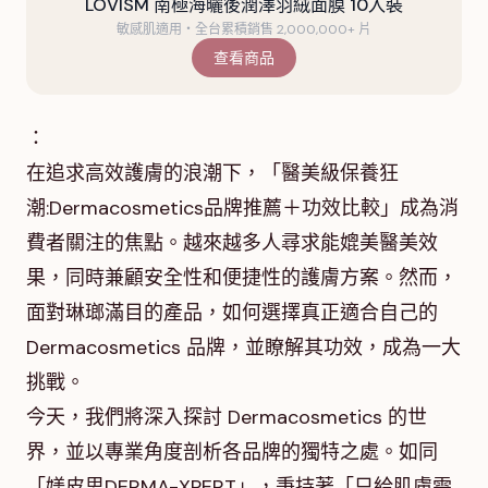
LOVISM 南極海曬後潤澤羽絨面膜 10入裝
敏感肌適用・全台累積銷售 2,000,000+ 片
查看商品
：
在追求高效護膚的浪潮下，「醫美級保養狂
潮:Dermacosmetics品牌推薦＋功效比較」成為消
費者關注的焦點。越來越多人尋求能媲美醫美效
果，同時兼顧安全性和便捷性的護膚方案。然而，
面對琳瑯滿目的產品，如何選擇真正適合自己的
Dermacosmetics 品牌，並瞭解其功效，成為一大
挑戰。
今天，我們將深入探討 Dermacosmetics 的世
界，並以專業角度剖析各品牌的獨特之處。如同
「媄皮思DERMA-XPERT」，秉持著「只給肌膚需