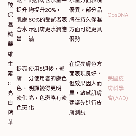
濕、
的肌膚含水量平
水量方面表現
酸
提升
均提升20%，
優異，部分品
保
CosDNA
肌膚
80%的受試者表
牌在持久保濕
濕
含水
示肌膚更水潤飽
方面可能更具
精
量
滿
優勢
華
維
生
在提亮膚色方
提亮
使用8週後，部
素
面表現良好，
膚
分使用者的膚色
美國皮
C
但效果因人而
色、
明顯變得更明
膚科學
亮
異，敏感肌膚
淡化
亮，色斑略有淡
會(AAD)
白
建議先進行皮
色斑
化
精
膚測試
華