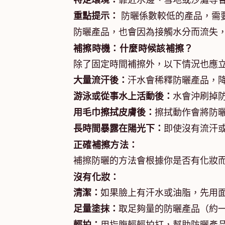
特定環境：
靠近水邊、雪地或沙灘等
重點提示：
防曬係數較低的產品，需
防曬產品，也會因為接觸水分而流失
補擦時機：什麼時候該補擦？
除了固定時間補擦外，以下情況也應
大量流汗後：
汗水會稀釋防曬產品，
游泳或從事水上活動後：
水會沖刷掉
用毛巾擦拭皮膚後：
擦拭動作會將防曬
長時間暴露在陽光下：
即使沒有流汗
正確補擦方法：
補擦防曬的方法會根據你是否有化妝
沒有化妝：
清潔：
如果臉上有汗水或油脂，先用面
足量塗抹：
取足夠量的防曬產品（約一