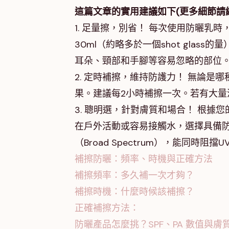
這篇文章的實用建議如下(更多細節請
1. 足量擦，別省！ 每次使用防曬乳
30ml（約略多於一個shot gla
耳朵、頸部和手腳等容易忽略的部位
2. 定時補擦，維持防護力！ 無論
果。建議每2小時補擦一次。若有大量
3. 聰明選，針對膚質和場合！ 根
在戶外活動或容易接觸水，選擇具備
（Broad Spectrum），能同時阻擋UV
補擦防曬：頻率、時機與正確方法
補擦頻率：多久補一次才夠？
補擦時機：什麼時候該補擦？
正確補擦方法：
防曬產品怎麼挑？SPF、PA 數值與膚