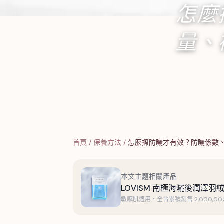
怎麼
量、
首頁
/
保養方法
/
怎麼擦防曬才有效？防曬係數
本文主題相關產品
LOVISM 南極海曬後潤澤羽絨
敏感肌適用・全台累積銷售 2,000,000