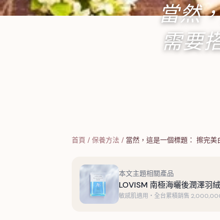
當然，
需要
首頁
/
保養方法
/
當然，這是一個標題： 擦完美
本文主題相關產品
LOVISM 南極海曬後潤澤羽絨
敏感肌適用・全台累積銷售 2,000,000