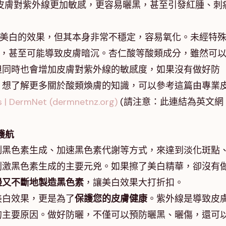
皮膚對紫外線更加敏感，更容易曬黑，甚至引發紅腫、刺
和美白的效果，但其本身非常不穩定，容易氧化。未經特
效，甚至可能導致皮膚暗沉。杏仁酸等酸類成分，雖然可
但同時也會增加皮膚對紫外線的敏感度，如果沒有做好防
。想了解更多關於酸類煥膚的知識，可以參考這篇由專業
s | DermNet (dermnetnz.org)
(請注意：此連結為英文網
護航
制黑色素生成、加速黑色素代謝等方式，來達到淡化斑點
刺激黑色素生成的主要元兇。如果擦了美白精華，卻沒有
邊又不斷地製造黑色素
，讓美白效果大打折扣。
美白效果，更是為了
保護您的皮膚健康
。紫外線是導致皮
的主要原因。做好防曬，不僅可以預防曬黑、曬傷，還可