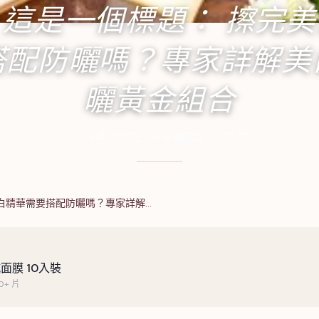
這是一個標題： 擦完
搭配防曬嗎？專家詳解美
曬黃金組合
2024年12月17日
·
16
分鐘閱讀
·
6,275
字
白精華需要搭配防曬嗎？專家詳解…
面膜 10入裝
+ 片