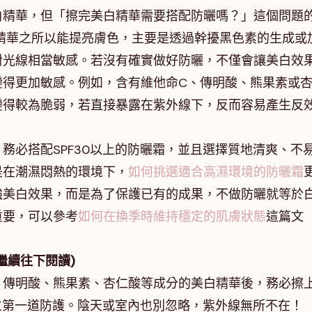
白精華，但「擦完美白精華需要搭配防曬嗎？」這個問題
精華之所以能提亮膚色，主要是透過幹擾黑色素的生成或
對光線相當敏感。若沒有確實做好防曬，不僅會讓美白效
變得更加敏感。例如，含有維他命C、傳明酸、熊果素或
變得較為脆弱，若直接暴露在紫外線下，反而容易產生反
務必搭配SPF30以上的防曬霜，並且選擇質地清爽、不
是在潮濕悶熱的環境下，
如何挑選適合高濕環境的防曬霜
強美白效果，而是為了保護已有的成果，不做防曬就等於
重要，可以參考
如何在換季時維持穩定的肌膚狀態
這篇文
繼續往下閱讀)
、傳明酸、熊果素、杏仁酸等成分的美白精華後，務必擦
建立第一道防護。陰天或室內也別忽略，紫外線無所不在！