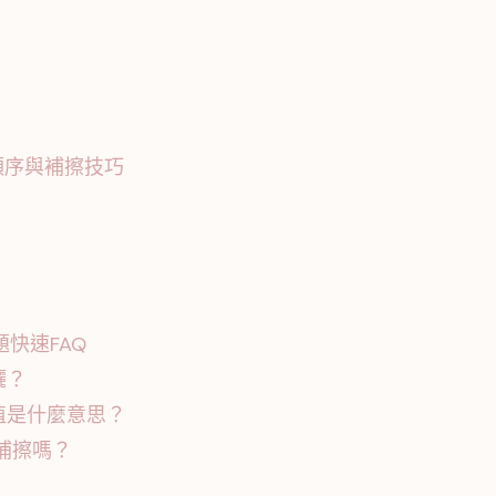
順序與補擦技巧
快速FAQ
曬？
A值是什麼意思？
補擦嗎？