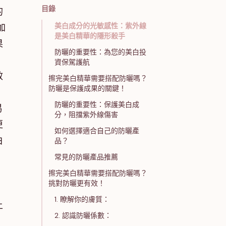
目錄
的
美白成分的光敏感性：紫外線
加
是美白精華的隱形殺手
果
防曬的重要性：為您的美白投
杏
資保駕護航
效
擦完美白精華需要搭配防曬嗎？
防曬是保護成果的關鍵！
防曬的重要性：保護美白成
易
分，阻擋紫外線傷害
更
如何選擇適合自己的防曬產
白
品？
常見的防曬產品推薦
擦完美白精華需要搭配防曬嗎？
挑對防曬更有效！
1. 瞭解你的膚質：
上
2. 認識防曬係數：