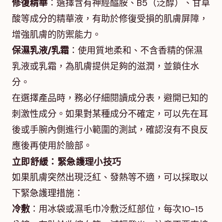
修復精華
：選擇含有神經醯胺、B5（泛醇）、甘草
酸等成分的精華液，有助於修復受損的肌膚屏障，
增強肌膚的防禦能力。
保濕乳液/乳霜
：使用質地柔和、不含香精的保濕
乳液或乳霜，為肌膚提供足夠的滋潤，並鎖住水
分。
在選擇產品時，務必仔細閱讀成分表，避開已知的
刺激性成分。如果對某種成分不確定，可以先在耳
後或手腕內側進行小範圍的測試，確認沒有不良反
應後再使用於臉部。
立即舒緩：緊急護理小技巧
如果肌膚突然出現泛紅、發熱等不適，可以採取以
下緊急護理措施：
冷敷
：用冰袋或濕毛巾冷敷泛紅部位，每次10-15