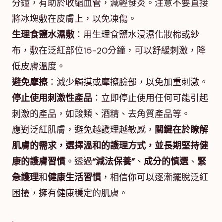
分鐘，有助於收縮血管，減輕發炎。注意不要直接
將冰塊敷在皮膚上，以免凍傷。
生理食鹽水濕敷
：用生理食鹽水浸濕化妝棉或紗
布，敷在泛紅部位15-20分鐘，可以舒緩刺激，降
低皮膚溫度。
避免摩擦
：減少觸摸或摩擦臉部，以免加重刺激。
停止使用刺激性產品
：立即停止使用任何可能引起
刺激的產品，如酸類、酒精、去角質產品等。
應對泛紅肌膚，避免越護理越敏感，
關鍵在於瞭解
肌膚的需求，選擇溫和的護理方式，並長期堅持健
康的護膚習慣
。透過
“減法保養”
、
成分的慎選
、
緊
急護理
和
健康生活習慣
，相信你可以逐漸擺脫泛紅
困擾，擁有健康穩定的肌膚。