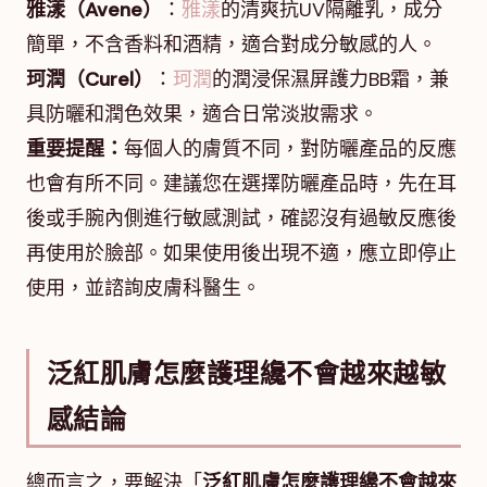
雅漾（Avene）
：
雅漾
的清爽抗UV隔離乳，成分
簡單，不含香料和酒精，適合對成分敏感的人。
珂潤（Curel）
：
珂潤
的潤浸保濕屏護力BB霜，兼
具防曬和潤色效果，適合日常淡妝需求。
重要提醒：
每個人的膚質不同，對防曬產品的反應
也會有所不同。建議您在選擇防曬產品時，先在耳
後或手腕內側進行敏感測試，確認沒有過敏反應後
再使用於臉部。如果使用後出現不適，應立即停止
使用，並諮詢皮膚科醫生。
泛紅肌膚怎麼護理纔不會越來越敏
感結論
總而言之，要解決「
泛紅肌膚怎麼護理纔不會越來