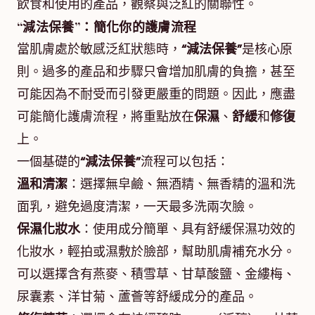
飲食和使用的產品，觀察與泛紅的關聯性。
“減法保養”
：簡化你的護膚流程
當肌膚處於敏感泛紅狀態時，
“減法保養”
是核心原
則。過多的產品和步驟只會增加肌膚的負擔，甚至
可能因為不耐受而引發更嚴重的問題。因此，應盡
可能簡化護膚流程，將重點放在
保濕
、
舒緩
和
修復
上。
一個基礎的
“減法保養”
流程可以包括：
溫和清潔
：選擇無皁鹼、無酒精、無香精的溫和洗
面乳，避免過度清潔，一天最多洗兩次臉。
保濕化妝水
：使用成分簡單、具有舒緩保濕功效的
化妝水，輕拍或濕敷於臉部，幫助肌膚補充水分。
可以選擇含有燕麥、積雪草、甘草酸鹽、金縷梅、
尿囊素、洋甘菊、蘆薈等舒緩成分的產品。