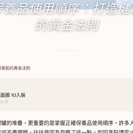
保養品使用順序：打造健
的黃金法則
2024年9月1日
·
14
分鐘閱讀
·
5,598
字
康美肌的黃金法則
面膜 10入裝
+ 片
罐罐的堆疊，更重要的是掌握正確保養品使用順序。許多
果卻不盡理想，往往是因為忽略了這一點。如同烹飪講究