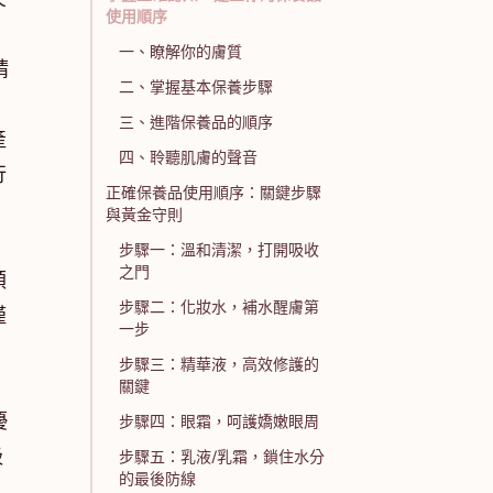
使用順序
一、瞭解你的膚質
精
二、掌握基本保養步驟
三、進階保養品的順序
產
四、聆聽肌膚的聲音
行
正確保養品使用順序：關鍵步驟
與黃金守則
有
步驟一：溫和清潔，打開吸收
之門
順
步驟二：化妝水，補水醒膚第
僅
一步
步驟三：精華液，高效修護的
關鍵
優
步驟四：眼霜，呵護嬌嫩眼周
吸
步驟五：乳液/乳霜，鎖住水分
的最後防線