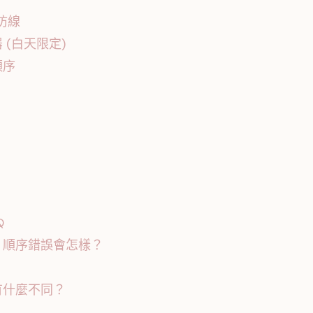
防線
(白天限定)
順序
Q
？順序錯誤會怎樣？
？
有什麼不同？