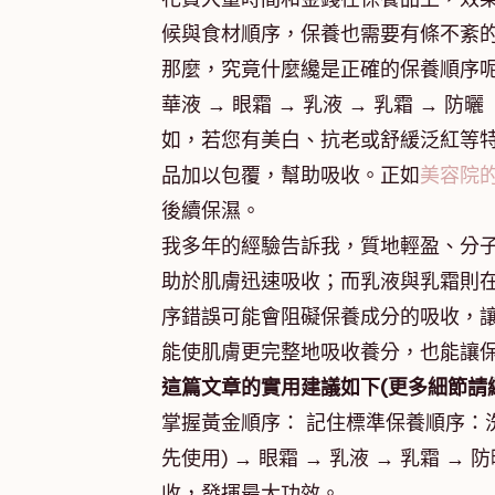
候與食材順序，保養也需要有條不紊
那麼，究竟什麼纔是正確的保養順序呢
華液 → 眼霜 → 乳液 → 乳霜 →
如，若您有美白、抗老或舒緩泛紅等
品加以包覆，幫助吸收。正如
美容院
後續保濕。
我多年的經驗告訴我，質地輕盈、分
助於肌膚迅速吸收；而乳液與乳霜則
序錯誤可能會阻礙保養成分的吸收，
能使肌膚更完整地吸收養分，也能讓
這篇文章的實用建議如下(更多細節請
掌握黃金順序： 記住標準保養順序：洗
先使用) → 眼霜 → 乳液 → 乳霜
收，發揮最大功效。