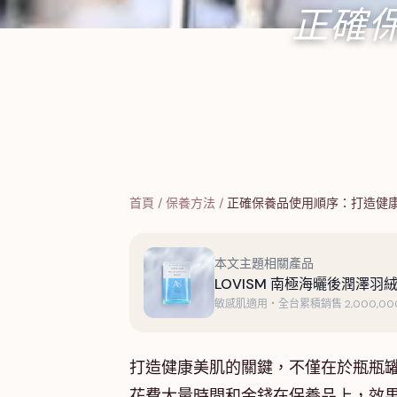
正確
首頁
/
保養方法
/
正確保養品使用順序：打造健
本文主題相關產品
LOVISM 南極海曬後潤澤羽絨
敏感肌適用・全台累積銷售 2,000,000
打造健康美肌的關鍵，不僅在於瓶瓶
花費大量時間和金錢在保養品上，效